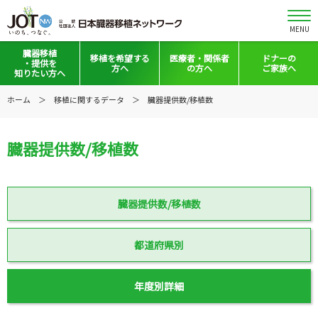
MENU
臓器移植
移植を
希望する
医療者・
関係者
ドナーの
・提供を
方へ
の方へ
ご家族へ
知りたい方へ
移植と提供とは
移植希望登録をお考えの方へ
医療者向けお知らせ
ホーム
移植に関するデータ
臓器提供数/移植数
意思表示の方法
移植希望登録されている方へ
移植施設の皆さまへ
臓器提供数/移植数
日本の移植事情
会員の皆さまへ
手記・映像ライブラリー
法令集&マニュアル
臓器提供数/移植数
普及啓発グッズ
映像ギャラリー
全国の関連施設
全国の関連施設
都道府県別
全国のイベント・活動情報
コーディネーター向けログイン
年度別詳細
Green Ribbon Campaign