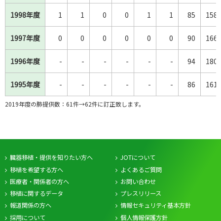
1998年度
1998年度
1
1
0
0
1
1
85
158
1997年度
1997年度
0
0
0
0
0
0
90
166
1996年度
1996年度
-
-
-
-
-
-
94
180
1995年度
1995年度
-
-
-
-
-
-
86
161
2019年度の肺提供数：61件→62件に訂正致します。
臓器移植・提供を知りたい方へ
JOTについて
移植を希望する方へ
よくあるご質問
医療者・関係者の方へ
お問い合わせ
移植に関するデータ
プレスリリース
報道関係の方へ
情報セキュリティ基本方針
採用について
個人情報保護方針