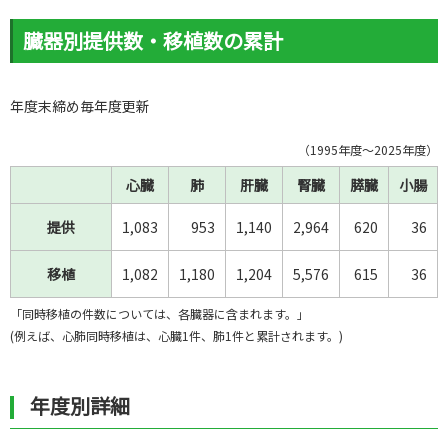
臓器別提供数・移植数の累計
年度末締め毎年度更新
（1995年度～2025年度）
心臓
肺
肝臓
腎臓
膵臓
小腸
提供
提供
1,083
953
1,140
2,964
620
36
移植
移植
1,082
1,180
1,204
5,576
615
36
「同時移植の件数については、各臓器に含まれます。」
(例えば、心肺同時移植は、心臓1件、肺1件と累計されます。)
年度別詳細