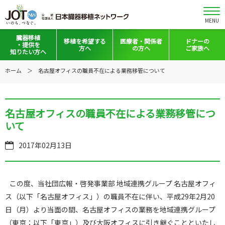
MENU
臓器移植
移植を
希望する
医療者・
関係者
ドナーの
・提供を
方へ
の方へ
ご家族へ
知りたい方へ
移植と提供とは
移植希望登録をお考えの方へ
医療者向けお知らせ
ホーム
名古屋オフィスの職員不在による業務移管について
意思表示の方法
移植希望登録されている方へ
移植施設の皆さまへ
日本の移植事情
会員の皆さまへ
名古屋オフィスの職員不在による業務移管につ
いて
手記・映像ライブラリー
法令集&マニュアル
2017年02月13日
普及啓発グッズ
映像ギャラリー
全国の関連施設
全国の関連施設
この度、当社団広報・啓発事業部 地域連携グループ 名古屋オフィ
全国のイベント・活動情報
コーディネーター向けログイン
ス（以下「名古屋オフィス」）の職員不在に伴い、平成29年2月20
日（月）より当面の間、名古屋オフィスの業務を地域連携グループ
Green Ribbon Campaign
（東京：以下「東京」）及び大阪オフィスに引き継ぐことといたし