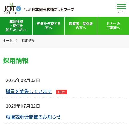
MENU
臓器移植
移植を
希望する
医療者・
関係者
ドナーの
・提供を
方へ
の方へ
ご家族へ
知りたい方へ
移植と提供とは
移植希望登録をお考えの方へ
医療者向けお知らせ
ホーム
採用情報
意思表示の方法
移植希望登録されている方へ
移植施設の皆さまへ
採用情報
日本の移植事情
会員の皆さまへ
手記・映像ライブラリー
法令集&マニュアル
2026年08月03日
普及啓発グッズ
映像ギャラリー
職員を募集しています
全国の関連施設
全国の関連施設
2026年07月22日
全国のイベント・活動情報
コーディネーター向けログイン
就職説明会開催のお知らせ
Green Ribbon Campaign