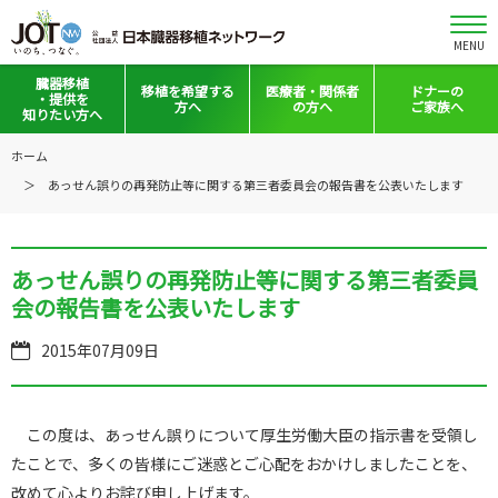
MENU
臓器移植
移植を
希望する
医療者・
関係者
ドナーの
・提供を
方へ
の方へ
ご家族へ
知りたい方へ
移植と提供とは
移植希望登録をお考えの方へ
医療者向けお知らせ
ホーム
あっせん誤りの再発防止等に関する第三者委員会の報告書を公表いたします
意思表示の方法
移植希望登録されている方へ
移植施設の皆さまへ
日本の移植事情
会員の皆さまへ
あっせん誤りの再発防止等に関する第三者委員
手記・映像ライブラリー
法令集&マニュアル
会の報告書を公表いたします
普及啓発グッズ
映像ギャラリー
2015年07月09日
全国の関連施設
全国の関連施設
全国のイベント・活動情報
コーディネーター向けログイン
この度は、あっせん誤りについて厚生労働大臣の指示書を受領し
たことで、多くの皆様にご迷惑とご心配をおかけしましたことを、
Green Ribbon Campaign
改めて心よりお詫び申し上げます。