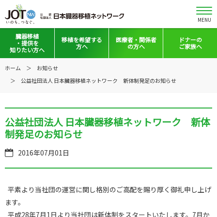
MENU
臓器移植
移植を
希望する
医療者・
関係者
ドナーの
・提供を
方へ
の方へ
ご家族へ
知りたい方へ
移植と提供とは
移植希望登録をお考えの方へ
医療者向けお知らせ
ホーム
お知らせ
公益社団法人 日本臓器移植ネットワーク 新体制発足のお知らせ
意思表示の方法
移植希望登録されている方へ
移植施設の皆さまへ
日本の移植事情
会員の皆さまへ
公益社団法人 日本臓器移植ネットワーク 新体
手記・映像ライブラリー
法令集&マニュアル
制発足のお知らせ
普及啓発グッズ
映像ギャラリー
2016年07月01日
全国の関連施設
全国の関連施設
全国のイベント・活動情報
コーディネーター向けログイン
平素より当社団の運営に関し格別のご高配を賜り厚く御礼申し上げ
ます。
Green Ribbon Campaign
平成28年7月1日より当社団は新体制をスタートいたします。7月か