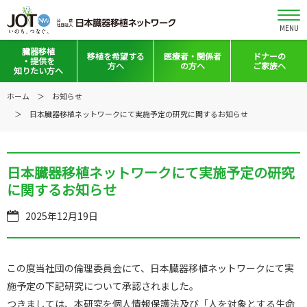
MENU
臓器移植
移植を
希望する
医療者・
関係者
ドナーの
・提供を
方へ
の方へ
ご家族へ
知りたい方へ
移植と提供とは
移植希望登録をお考えの方へ
医療者向けお知らせ
ホーム
お知らせ
日本臓器移植ネットワークにて実施予定の研究に関するお知らせ
意思表示の方法
移植希望登録されている方へ
移植施設の皆さまへ
日本の移植事情
会員の皆さまへ
日本臓器移植ネットワークにて実施予定の研究
手記・映像ライブラリー
法令集&マニュアル
に関するお知らせ
普及啓発グッズ
映像ギャラリー
2025年12月19日
全国の関連施設
全国の関連施設
全国のイベント・活動情報
コーディネーター向けログイン
この度当社団の倫理委員会にて、日本臓器移植ネットワークにて実
施予定の下記研究について承認されました。
Green Ribbon Campaign
つきましては、本研究を個人情報保護法及び「人を対象とする生命