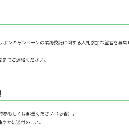
映像ギャラリー
全国の関連施設
コーディネーター向けログイン
ンリボンキャンペーンの業務委託に関する入札参加希望者を募集
先までご連絡ください。
限
まで持参もしくは郵送ください（必着）。
速やかに送付のこと。