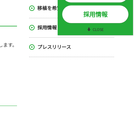
社団沿革
ニュースレター
移植を希望する方へ
採用情報
業務・財務に関する資料
臓器提供・移植データブック201
採用情報
CLOSE
所在地
世論調査
します。
プレスリリース