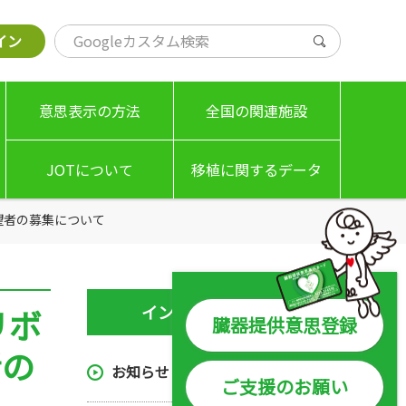
イン
意思表示の方法
全国の関連施設
JOTについて
移植に関するデータ
望者の募集について
基本理念
移植希望登録者数
理事長挨拶
臓器提供数 / 移植数
インフォメーション
リボ
JOTの事業案内
脳死での臓器提供
臓器提供意思登録
者の
組織図 / 名簿
移植施設の実績等
お知らせ
ご支援のお願い