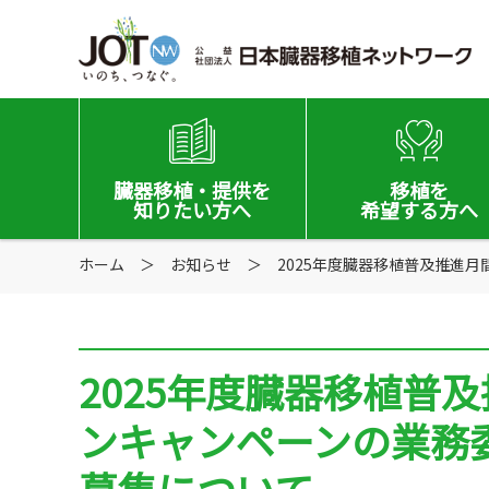
臓器移植
・提供を
移植を
知りたい方へ
希望する
方へ
ホーム
移植と提供とは
お知らせ
2025年度臓器移植普及推進
移植希望登録をお考
意思表示の方法
移植希望登録されて
2025年度臓器移植普
日本の移植事情
ンキャンペーンの業務
手記・映像ライブラリー