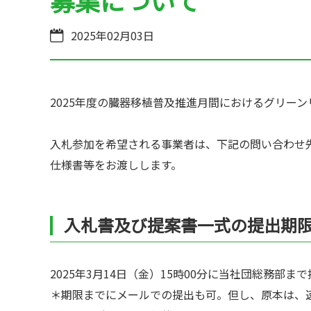
募集について
普及啓発グッズ
2025年02月03日
全国の関連施設
全国のイベント・活動情報
2025年度の臓器移植普及推進月間におけるグリー
Green Ribbon Campaign
入札参加を希望される事業者は、下記の問い合わせ
仕様書等をお渡しします。
入札書及び提案書一式の提出期
2025年3月14日（金）15時00分に当社団総務部
＊期限までにメールでの提出も可。但し、原本は、