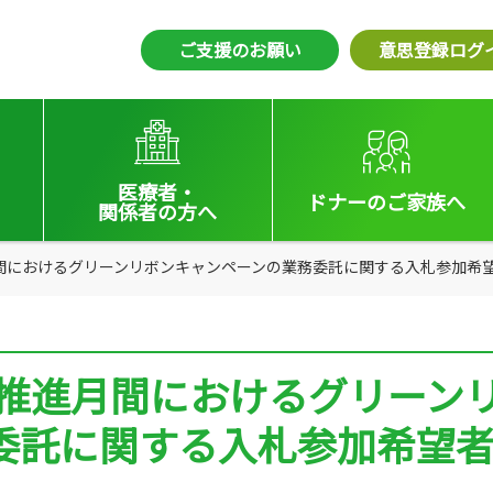
ご支援のお願い
意思登録ログ
医療者・
ドナーの
ご家族へ
関係者
の方へ
月間におけるグリーンリボンキャンペーンの業務委託に関する入札参加希
えの方へ
医療者向けお知らせ
いる方へ
移植施設の皆さまへ
及推進月間におけるグリーン
会員の皆さまへ
委託に関する入札参加希望
法令集&マニュアル