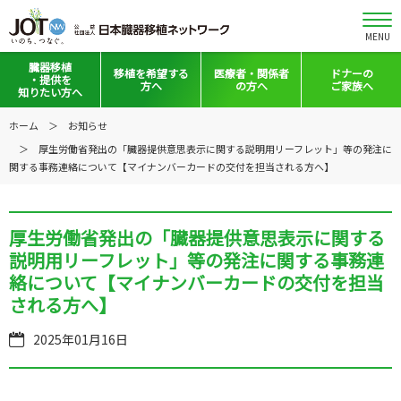
MENU
臓器移植
移植を
希望する
医療者・
関係者
ドナーの
・提供を
方へ
の方へ
ご家族へ
知りたい方へ
移植と提供とは
移植希望登録をお考えの方へ
医療者向けお知らせ
ホーム
お知らせ
厚生労働省発出の「臓器提供意思表示に関する説明用リーフレット」等の発注に
意思表示の方法
移植希望登録されている方へ
移植施設の皆さまへ
関する事務連絡について【マイナンバーカードの交付を担当される方へ】
日本の移植事情
会員の皆さまへ
手記・映像ライブラリー
法令集&マニュアル
厚生労働省発出の「臓器提供意思表示に関する
説明用リーフレット」等の発注に関する事務連
普及啓発グッズ
映像ギャラリー
絡について【マイナンバーカードの交付を担当
される方へ】
全国の関連施設
全国の関連施設
2025年01月16日
全国のイベント・活動情報
コーディネーター向けログイン
Green Ribbon Campaign