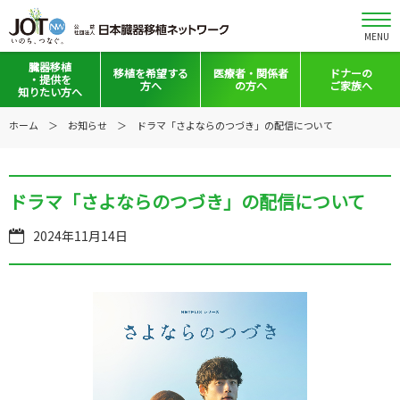
MENU
臓器移植
移植を
希望する
医療者・
関係者
ドナーの
・提供を
方へ
の方へ
ご家族へ
知りたい方へ
移植と提供とは
移植希望登録をお考えの方へ
医療者向けお知らせ
ホーム
お知らせ
ドラマ「さよならのつづき」の配信について
意思表示の方法
移植希望登録されている方へ
移植施設の皆さまへ
日本の移植事情
会員の皆さまへ
ドラマ「さよならのつづき」の配信について
手記・映像ライブラリー
法令集&マニュアル
2024年11月14日
普及啓発グッズ
映像ギャラリー
全国の関連施設
全国の関連施設
全国のイベント・活動情報
コーディネーター向けログイン
Green Ribbon Campaign