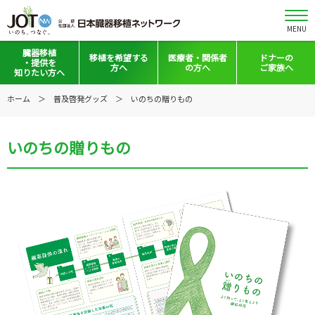
MENU
臓器移植
移植を
希望する
医療者・
関係者
ドナーの
・提供を
方へ
の方へ
ご家族へ
知りたい方へ
移植と提供とは
移植希望登録をお考えの方へ
医療者向けお知らせ
ホーム
普及啓発グッズ
いのちの贈りもの
意思表示の方法
移植希望登録されている方へ
移植施設の皆さまへ
いのちの贈りもの
日本の移植事情
会員の皆さまへ
手記・映像ライブラリー
法令集&マニュアル
普及啓発グッズ
映像ギャラリー
全国の関連施設
全国の関連施設
全国のイベント・活動情報
コーディネーター向けログイン
Green Ribbon Campaign