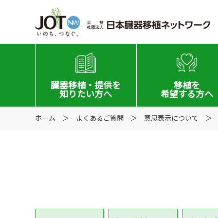
臓器移植
・提供を
移植を
知りたい方へ
希望する
方へ
ホーム
移植と提供とは
よくあるご質問
意思表示について
移植希望登録をお考
意思表示の方法
移植希望登録されて
日本の移植事情
手記・映像ライブラリー