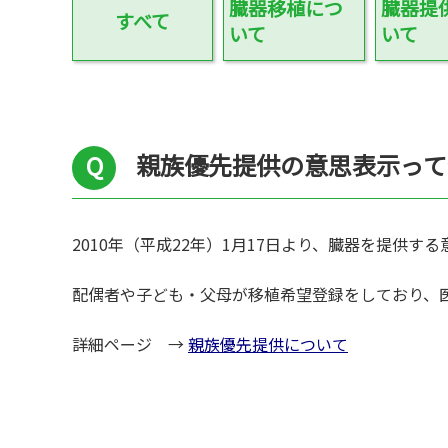
普及啓発グッズ
臓器移植につ
臓器提
すべて
いて
いて
全国の関連施設
全国のイベント・活動情報
親族優先提供の意思表示って
Green Ribbon Campaign
2010年（平成22年）1月17日より、臓器を提
配偶者や子ども・父母が移植希望登録をしており、
詳細ページ →
親族優先提供について