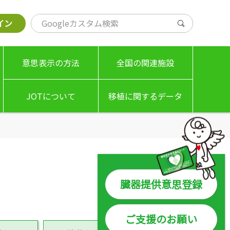
イン
意思表示の方法
全国の関連施設
JOTについて
移植に関するデータ
基本理念
移植希望登録者数
理事長挨拶
臓器提供数 / 移植数
JOTの事業案内
脳死での臓器提供
臓器提供意思登録
組織図 / 名簿
移植施設の実績等
ご支援のお願い