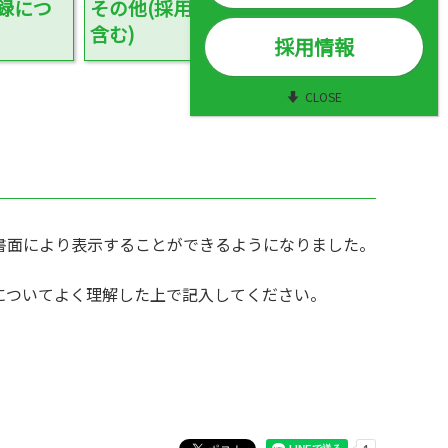
社団沿革
ニュースレター
録につ
その他(採用を
含む)
採用情報
業務・財務に関する資料
臓器提供・移植データブック201
CLOSE
所在地
世論調査
を書面により表示することができるようになりました。
についてよく理解した上で記入してください。