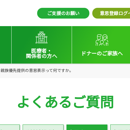
ご支援のお願い
意思登録ログ
医療者・
ドナーの
ご家族へ
関係者
の方へ
えの方へ
親族優先提供の意思表示って何ですか。
医療者向けお知らせ
いる方へ
移植施設の皆さまへ
よくあるご質問
会員の皆さまへ
法令集&マニュアル