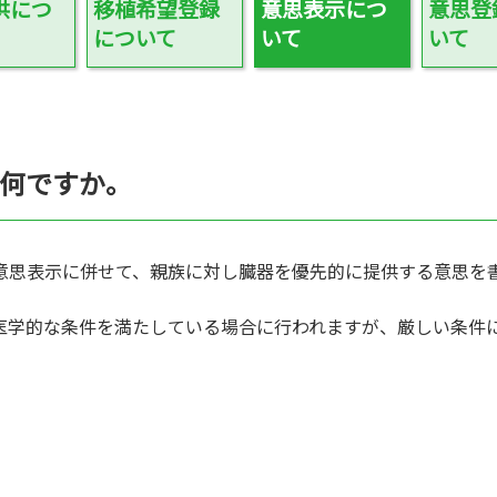
映像ギャラリー
供につ
移植希望登録
意思表示につ
意思登
について
いて
いて
全国の関連施設
コーディネーター向けログイン
何ですか。
供する意思表示に併せて、親族に対し臓器を優先的に提供する意思
医学的な条件を満たしている場合に行われますが、厳しい条件