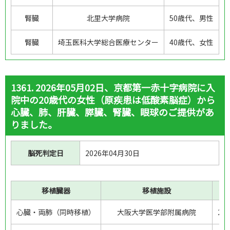
50歳代
60歳代
70歳代
成人
腎臓
北里大学病院
50歳代、男性
6歳未満
6歳以上10歳未満
6歳以上18歳未満
10歳以上15歳未満
15歳以上18歳未満
腎臓
埼玉医科大学総合医療センター
40歳代、女性
18歳以上20歳未満
20歳前
10歳代（18歳以上）
18歳未満
18歳以上
1361. 2026年05月02日、京都第一赤十字病院に入
30歳以下
中年
非公開
院中の20歳代の女性（原疾患は低酸素脳症）から
心臓、肺、肝臓、膵臓、腎臓、眼球のご提供があ
提供臓器：
りました。
心臓
肺
肝臓
膵臓
腎臓
小腸
脳死判定日
2026年04月30日
条件クリア
検索する
移植臓器
移植施設
年
検索条件
心臓・両肺（同時移植）
大阪大学医学部附属病院
2