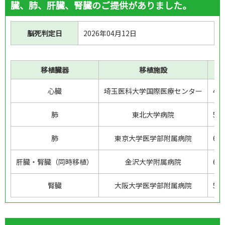
臓、肺、肝臓、腎臓のご提供がありました。
脳死判定日
2026年04月12日
移植臓器
移植施設
年
心臓
埼玉医科大学国際医療センター
4
肺
東北大学病院
5
肺
東京大学医学部附属病院
6
肝臓・腎臓（同時移植）
金沢大学附属病院
6
腎臓
大阪大学医学部附属病院
5