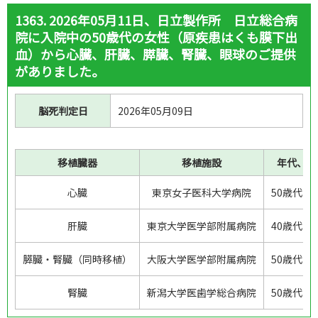
提供関連情報から検索
移植関連情報から検索
1363. 2026年05月11日、日立製作所 日立総合病
院に入院中の50歳代の女性（原疾患はくも膜下出
血）から心臓、肝臓、膵臓、腎臓、眼球のご提供
がありました。
検索条件
脳死判定日
2026年05月09日
改正法施行：
施行前
施行後
移植臓器
移植施設
年代、性
心臓
東京女子医科大学病院
50歳代、
対象期間：
肝臓
東京大学医学部附属病院
40歳代、
～
膵臓・腎臓（同時移植）
大阪大学医学部附属病院
50歳代、
提供施設都道府県：
腎臓
新潟大学医歯学総合病院
50歳代、
選択する