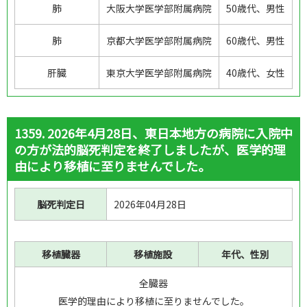
肺
大阪大学医学部附属病院
50歳代、男性
選択する
肺
京都大学医学部附属病院
60歳代、男性
都道府県を選択しても、以下移植施設名のプルダウン内の施設
は、選択した都道府県に絞り込みされません。
肝臓
東京大学医学部附属病院
40歳代、女性
移植施設都道府県で選択した都道府県と選択した移植施設名の都
道府県が異なる場合は、検索結果は、見つかりませんでしたと表
示されます。
1359. 2026年4月28日、東日本地方の病院に入院中
移植施設名：
の方が法的脳死判定を終了しましたが、医学的理
由により移植に至りませんでした。
脳死判定日
2026年04月28日
対象の年齢区分：
10歳未満
10歳代
20歳代
30歳代
移植臓器
移植施設
年代、性別
40歳代
50歳代
60歳代
70歳代
全臓器
移植臓器：
医学的理由により移植に至りませんでした。