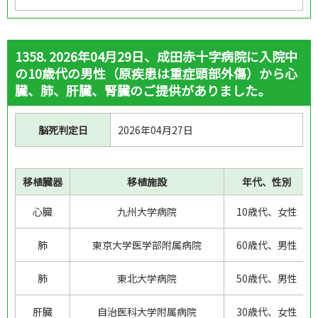
心臓
肺
両肺
片肺
肝臓
腎臓
両腎
膵臓
小腸
肝臓（分割肝）
1358. 2026年04月29日、成田赤十字病院に入院中
心臓・両肺（同時移植）
膵臓・腎臓（同時移植）
の10歳代の男性（原疾患は重症頭部外傷）から心
臓、肺、肝臓、腎臓のご提供がありました。
肝臓・腎臓（同時移植）
肝臓・小腸（同時移植）
膵臓・小腸
脳死判定日
2026年04月27日
条件クリア
検索する
移植臓器
移植施設
年代、性別
心臓
九州大学病院
10歳代、女性
肺
東京大学医学部附属病院
60歳代、男性
肺
東北大学病院
50歳代、男性
肝臓
自治医科大学附属病院
30歳代、女性