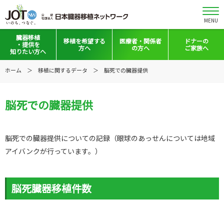
MENU
臓器移植
移植を
希望する
医療者・
関係者
ドナーの
・提供を
方へ
の方へ
ご家族へ
知りたい方へ
移植と提供とは
移植希望登録をお考えの方へ
医療者向けお知らせ
ホーム
移植に関するデータ
脳死での臓器提供
意思表示の方法
移植希望登録されている方へ
移植施設の皆さまへ
脳死での臓器提供
日本の移植事情
会員の皆さまへ
手記・映像ライブラリー
法令集&マニュアル
脳死での臓器提供についての記録（眼球のあっせんについては地域
普及啓発グッズ
映像ギャラリー
アイバンクが行っています。）
全国の関連施設
全国の関連施設
脳死臓器移植件数
全国のイベント・活動情報
コーディネーター向けログイン
Green Ribbon Campaign