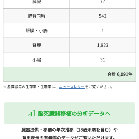
膵臓
77
膵腎同時
543
膵臓・小腸
1
腎臓
1,823
小腸
31
合計 6,091件
※各臓器毎の生存率・生着率は、
ニュースレター
をご覧ください。
脳死臓器移植の分析データへ
臓器提供・移植の年次推移（18歳未満を含む）や
意思表示の有無等のデータがご覧いただけます。