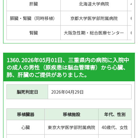
改正法施行：
肝臓
北海道大学病院
4
施行前
施行後
膵臓・腎臓（同時移植）
京都大学医学部附属病院
6
対象期間：
腎臓
大阪急性期・総合医療センター
6
～
1360. 2026年05月01日、三重県内の病院に入院中
事例番号：
の成人の男性（原疾患は脳血管障害）から心臓、
肺、肝臓のご提供がありました。
事例番号を指定して検索
脳死判定日
2026年04月29日
事例番号を範囲指定して検索
移植臓器
移植施設
年代、性別
～
心臓
東京大学医学部附属病院
40歳代、女性
移植施設都道府県：