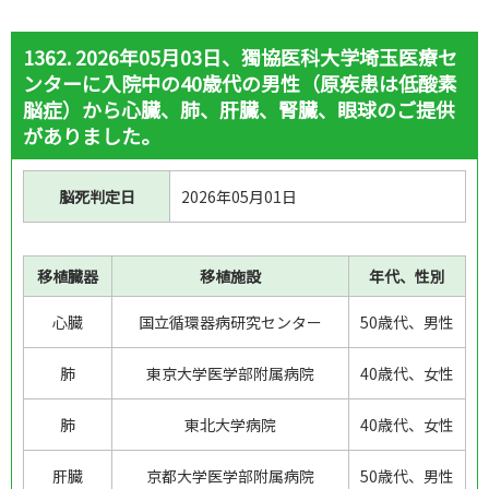
事例番号：
1362. 2026年05月03日、獨協医科大学埼玉医療セ
ンターに入院中の40歳代の男性（原疾患は低酸素
事例番号を指定して検索
脳症）から心臓、肺、肝臓、腎臓、眼球のご提供
がありました。
事例番号を範囲指定して検索
脳死判定日
2026年05月01日
～
移植臓器
移植施設
年代、性別
提供施設名：
心臓
国立循環器病研究センター
50歳代、男性
肺
東京大学医学部附属病院
40歳代、女性
対象の年齢区分：
肺
東北大学病院
40歳代、女性
10歳代
20歳代
30歳代
40歳代
肝臓
京都大学医学部附属病院
50歳代、男性