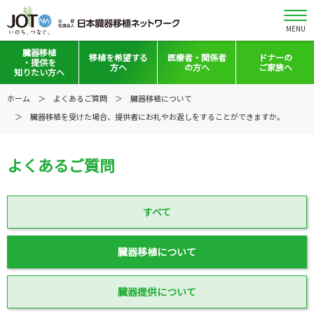
MENU
臓器移植
移植を
希望する
医療者・
関係者
ドナーの
・提供を
方へ
の方へ
ご家族へ
知りたい方へ
移植と提供とは
移植希望登録をお考えの方へ
医療者向けお知らせ
ホーム
よくあるご質問
臓器移植について
臓器移植を受けた場合、提供者にお礼やお返しをすることができますか。
意思表示の方法
移植希望登録されている方へ
移植施設の皆さまへ
日本の移植事情
会員の皆さまへ
よくあるご質問
手記・映像ライブラリー
法令集&マニュアル
普及啓発グッズ
映像ギャラリー
すべて
全国の関連施設
全国の関連施設
臓器移植について
全国のイベント・活動情報
コーディネーター向けログイン
臓器提供について
Green Ribbon Campaign