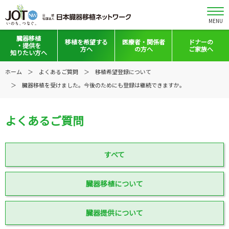
MENU
臓器移植
移植を
希望する
医療者・
関係者
ドナーの
・提供を
方へ
の方へ
ご家族へ
知りたい方へ
移植と提供とは
移植希望登録をお考えの方へ
医療者向けお知らせ
ホーム
よくあるご質問
移植希望登録について
臓器移植を受けました。今後のためにも登録は継続できますか。
意思表示の方法
移植希望登録されている方へ
移植施設の皆さまへ
日本の移植事情
会員の皆さまへ
よくあるご質問
手記・映像ライブラリー
法令集&マニュアル
普及啓発グッズ
映像ギャラリー
すべて
全国の関連施設
全国の関連施設
臓器移植について
全国のイベント・活動情報
コーディネーター向けログイン
臓器提供について
Green Ribbon Campaign