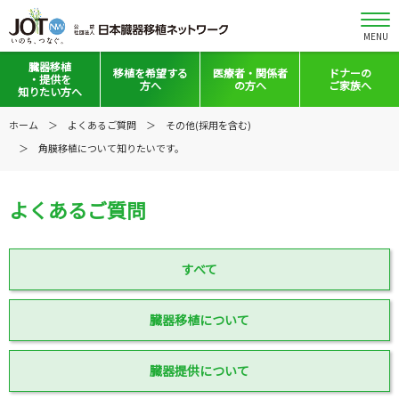
MENU
臓器移植
移植を
希望する
医療者・
関係者
ドナーの
・提供を
方へ
の方へ
ご家族へ
知りたい方へ
移植と提供とは
移植希望登録をお考えの方へ
医療者向けお知らせ
ホーム
よくあるご質問
その他(採用を含む)
角膜移植について知りたいです。
意思表示の方法
移植希望登録されている方へ
移植施設の皆さまへ
日本の移植事情
会員の皆さまへ
よくあるご質問
手記・映像ライブラリー
法令集&マニュアル
普及啓発グッズ
映像ギャラリー
すべて
全国の関連施設
全国の関連施設
臓器移植について
全国のイベント・活動情報
コーディネーター向けログイン
臓器提供について
Green Ribbon Campaign