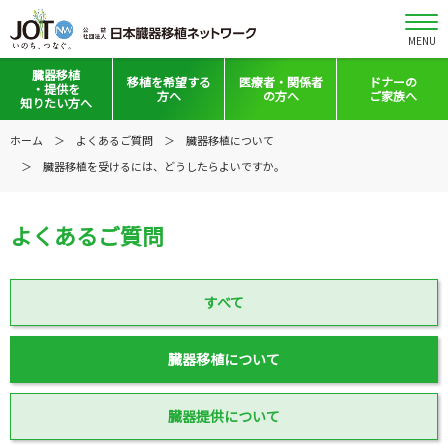
MENU
臓器移植
移植を
希望する
医療者・
関係者
ドナーの
・提供を
方へ
の方へ
ご家族へ
知りたい方へ
移植と提供とは
移植希望登録をお考えの方へ
医療者向けお知らせ
ホーム
よくあるご質問
臓器移植について
臓器移植を受けるには、どうしたらよいですか。
意思表示の方法
移植希望登録されている方へ
移植施設の皆さまへ
日本の移植事情
会員の皆さまへ
よくあるご質問
手記・映像ライブラリー
法令集&マニュアル
普及啓発グッズ
映像ギャラリー
すべて
全国の関連施設
全国の関連施設
臓器移植について
全国のイベント・活動情報
コーディネーター向けログイン
臓器提供について
Green Ribbon Campaign