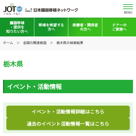
MENU
臓器移植
移植を
希望する
医療者・
関係者
ドナーの
・提供を
方へ
の方へ
ご家族へ
知りたい方へ
移植と提供とは
移植希望登録をお考えの方へ
医療者向けお知らせ
ホーム
全国の関連施設
栃木県の検索結果
意思表示の方法
移植希望登録されている方へ
移植施設の皆さまへ
栃木県
日本の移植事情
会員の皆さまへ
手記・映像ライブラリー
法令集&マニュアル
イベント・活動情報
普及啓発グッズ
映像ギャラリー
全国の関連施設
全国の関連施設
イベント・活動情報詳細はこちら
全国のイベント・活動情報
コーディネーター向けログイン
過去のイベント活動情報一覧はこちら
Green Ribbon Campaign