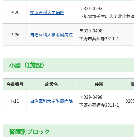
〒321-0293
P-20
獨協医科大学病院
下都賀郡壬生町大字北小林88
〒329-0498
P-26
自治医科大学附属病院
下野市薬師寺3311-1
小腸（1施設）
会員番号
施設名
住所
電
〒329-0498
I-11
自治医科大学附属病院
0285
下野市薬師寺3311-1
腎臓別ブロック