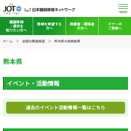
MENU
臓器移植
移植を
希望する
医療者・
関係者
ドナーの
・提供を
方へ
の方へ
ご家族へ
知りたい方へ
移植と提供とは
移植希望登録をお考えの方へ
医療者向けお知らせ
ホーム
全国の関連施設
熊本県の検索結果
意思表示の方法
移植希望登録されている方へ
移植施設の皆さまへ
熊本県
日本の移植事情
会員の皆さまへ
手記・映像ライブラリー
法令集&マニュアル
イベント・活動情報
普及啓発グッズ
映像ギャラリー
全国の関連施設
全国の関連施設
過去のイベント活動情報一覧はこちら
全国のイベント・活動情報
コーディネーター向けログイン
Green Ribbon Campaign