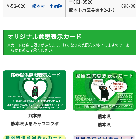
〒861-8520
A-52-020
熊本赤十字病院
096-384
熊本市東区長嶺南2-1-1
オリジナル意思表示カード
※カードは数に限りがあります。無くなり次第配布を終了しますので、あ
らかじめご了承ください。
熊本県
熊本県
熊本県ゆるキャラコラボ
熊本県