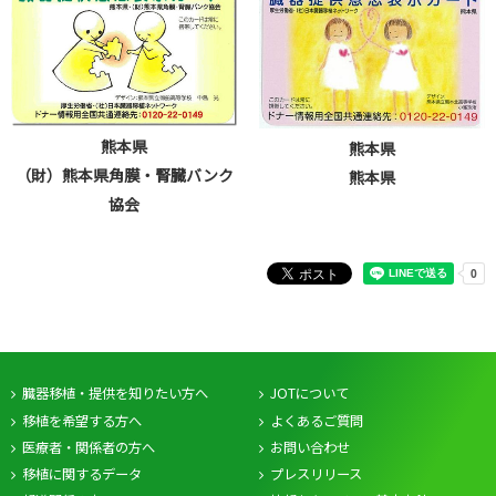
熊本県
熊本県
（財）熊本県角膜・腎臓バンク
熊本県
協会
臓器移植・提供を知りたい方へ
JOTについて
移植を希望する方へ
よくあるご質問
医療者・関係者の方へ
お問い合わせ
移植に関するデータ
プレスリリース