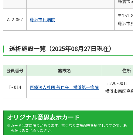
鎌倉市岡本
〒251-85
A-2-067
藤沢市民病院
藤沢市藤沢
透析施設一覧（2025年08月27日現在）
会員番号
施設名
住所
〒220-0011
T- 014
医療法人社団 善仁会 横浜第一病院
横浜市西区高島2-
オリジナル意思表示カード
※カードは数に限りがあります。無くなり次第配布を終了しますので、あ
らかじめご了承ください。