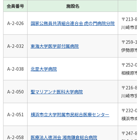
会員番号
施設名
〒213-85
A-2-026
国家公務員共済組合連合会 虎の門病院分院
川崎市高津
〒259-11
A-2-032
東海大学医学部付属病院
伊勢原市
〒252-03
A-2-038
北里大学病院
相模原市南
〒216-85
A-2-050
聖マリアンナ医科大学病院
川崎市宮前
〒232-00
A-2-051
横浜市立大学附属市民総合医療センター
横浜市南区
〒247-85
A-2-058
医療法人徳洲会 湘南鎌倉総合病院