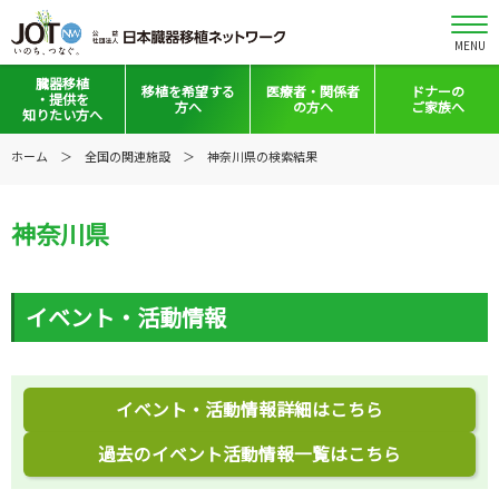
MENU
臓器移植
移植を
希望する
医療者・
関係者
ドナーの
・提供を
方へ
の方へ
ご家族へ
知りたい方へ
移植と提供とは
移植希望登録をお考えの方へ
医療者向けお知らせ
ホーム
全国の関連施設
神奈川県の検索結果
意思表示の方法
移植希望登録されている方へ
移植施設の皆さまへ
神奈川県
日本の移植事情
会員の皆さまへ
手記・映像ライブラリー
法令集&マニュアル
イベント・活動情報
普及啓発グッズ
映像ギャラリー
全国の関連施設
全国の関連施設
イベント・活動情報詳細はこちら
全国のイベント・活動情報
コーディネーター向けログイン
過去のイベント活動情報一覧はこちら
Green Ribbon Campaign