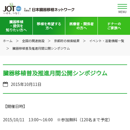
MENU
臓器移植
移植を
希望する
医療者・
関係者
ドナーの
・提供を
方へ
の方へ
ご家族へ
知りたい方へ
移植と提供とは
移植希望登録をお考えの方へ
医療者向けお知らせ
ホーム
全国の関連施設
京都府の検索結果
イベント・活動情報一覧
臓器移植普及推進月間公開シンポジウム
意思表示の方法
移植希望登録されている方へ
移植施設の皆さまへ
日本の移植事情
会員の皆さまへ
臓器移植普及推進月間公開シンポジウム
手記・映像ライブラリー
法令集&マニュアル
2015年10月11日
普及啓発グッズ
映像ギャラリー
全国の関連施設
全国の関連施設
【開催日時】
全国のイベント・活動情報
コーディネーター向けログイン
2015/10/11 13:00～16:00 ※参加無料（120名まで予定）
Green Ribbon Campaign