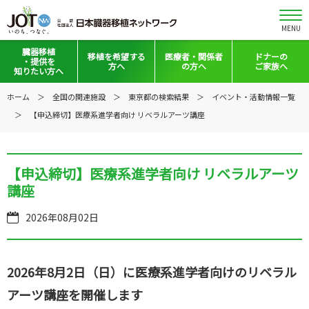
MENU
臓器移植
移植を
希望する
医療者・
関係者
ドナーの
・提供を
方へ
の方へ
ご家族へ
知りたい方へ
移植と提供とは
移植希望登録をお考えの方へ
医療者向けお知らせ
ホーム
全国の関連施設
東京都の検索結果
イベント・活動情報一覧
【申込締切】医療系進学者向け リベラルアーツ講座
意思表示の方法
移植希望登録されている方へ
移植施設の皆さまへ
日本の移植事情
会員の皆さまへ
【申込締切】医療系進学者向け リベラルアーツ
手記・映像ライブラリー
法令集&マニュアル
講座
普及啓発グッズ
映像ギャラリー
2026年08月02日
全国の関連施設
全国の関連施設
全国のイベント・活動情報
コーディネーター向けログイン
2026年8月2日（日）に医療系進学者向けのリベラル
Green Ribbon Campaign
アーツ講座を開催します