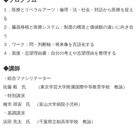
◆プログラム
１．医療とリベラルアーツ：倫理・法・社会・対話から医療を捉え
る
２．臓器移植と医療システム：制度の構造と価値観の違いに向き合
う
３．ワーク：問・判断軸・将来像を言語化する
４．面接・志望理由書：自分の考えや志望理由を整理する
◆講師
・総合ファシリテーター
佐藤 毅 氏 （東京学芸大学附属国際中等教育学校 教諭）
・特別講演
種市 尋宙 氏 （富山大学病院小児科）
・基調講演
浜田 亮太 氏 （千葉県立柏高等学校 教諭）