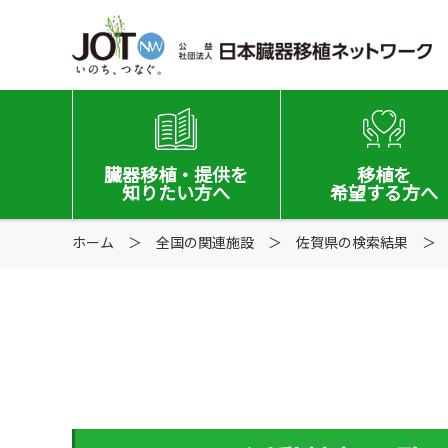
臓器移植
・提供を
移植を
知りたい方へ
希望する
方へ
ホーム
移植と提供とは
全国の関連施設
佐賀県の検索結果
移植希望登録をお考
意思表示の方法
移植希望登録されて
日本の移植事情
手記・映像ライブラリー