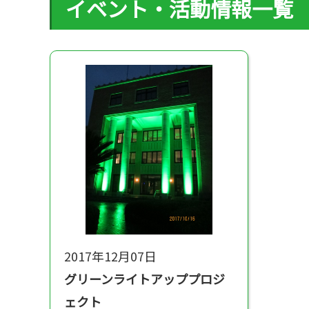
イベント・活動情報一覧
普及啓発グッズ
全国の関連施設
全国のイベント・活動情報
Green Ribbon Campaign
2017年12月07日
グリーンライトアッププロジ
ェクト