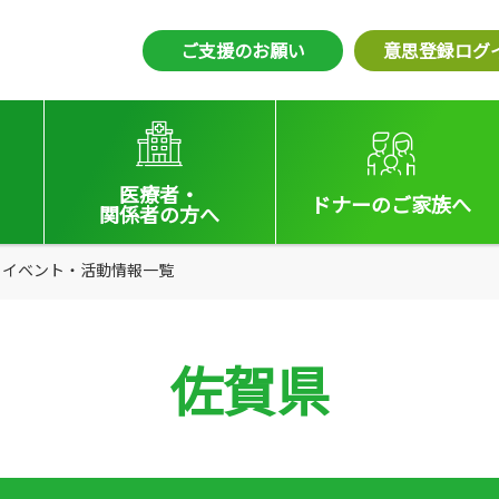
ご支援のお願い
意思登録ログ
医療者・
ドナーの
ご家族へ
関係者
の方へ
えの方へ
イベント・活動情報一覧
医療者向けお知らせ
いる方へ
移植施設の皆さまへ
佐賀県
会員の皆さまへ
法令集&マニュアル