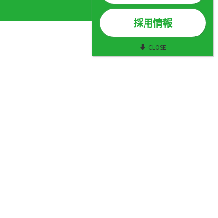
社団沿革
ニュースレター
採用情報
業務・財務に関する資料
臓器提供・移植データブック201
CLOSE
所在地
世論調査