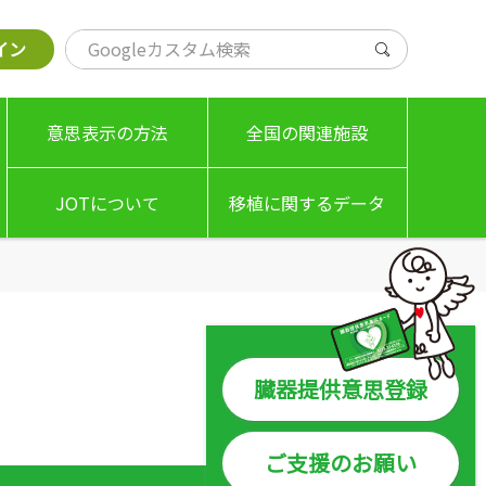
イン
意思表示の方法
全国の関連施設
JOTについて
移植に関するデータ
基本理念
移植希望登録者数
理事長挨拶
臓器提供数 / 移植数
JOTの事業案内
脳死での臓器提供
臓器提供意思登録
組織図 / 名簿
移植施設の実績等
ご支援のお願い