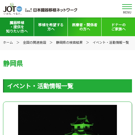
MENU
臓器移植
移植を
希望する
医療者・
関係者
ドナーの
・提供を
方へ
の方へ
ご家族へ
知りたい方へ
移植と提供とは
移植希望登録をお考えの方へ
医療者向けお知らせ
ホーム
全国の関連施設
静岡県の検索結果
イベント・活動情報一覧
意思表示の方法
移植希望登録されている方へ
移植施設の皆さまへ
静岡県
日本の移植事情
会員の皆さまへ
手記・映像ライブラリー
法令集&マニュアル
イベント・活動情報一覧
普及啓発グッズ
映像ギャラリー
全国の関連施設
全国の関連施設
全国のイベント・活動情報
コーディネーター向けログイン
Green Ribbon Campaign