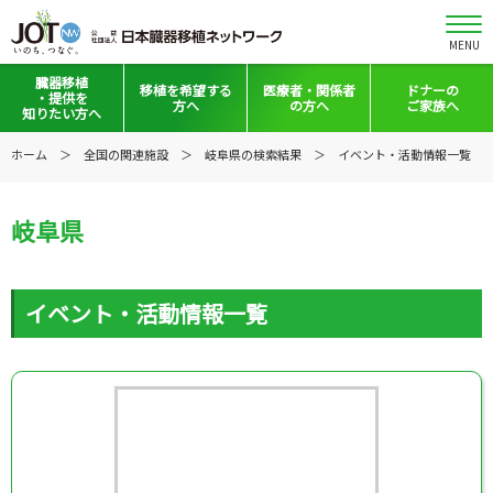
MENU
臓器移植
移植を
希望する
医療者・
関係者
ドナーの
・提供を
方へ
の方へ
ご家族へ
知りたい方へ
移植と提供とは
移植希望登録をお考えの方へ
医療者向けお知らせ
ホーム
全国の関連施設
岐阜県の検索結果
イベント・活動情報一覧
意思表示の方法
移植希望登録されている方へ
移植施設の皆さまへ
岐阜県
日本の移植事情
会員の皆さまへ
手記・映像ライブラリー
法令集&マニュアル
イベント・活動情報一覧
普及啓発グッズ
映像ギャラリー
全国の関連施設
全国の関連施設
全国のイベント・活動情報
コーディネーター向けログイン
Green Ribbon Campaign