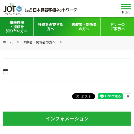
MENU
臓器移植
移植を
希望する
医療者・
関係者
ドナーの
・提供を
方へ
の方へ
ご家族へ
知りたい方へ
移植と提供とは
移植希望登録をお考えの方へ
医療者向けお知らせ
ホーム
医療者・関係者の方へ
意思表示の方法
移植希望登録されている方へ
移植施設の皆さまへ
日本の移植事情
会員の皆さまへ
手記・映像ライブラリー
法令集&マニュアル
普及啓発グッズ
映像ギャラリー
全国の関連施設
全国の関連施設
全国のイベント・活動情報
コーディネーター向けログイン
インフォメーション
Green Ribbon Campaign