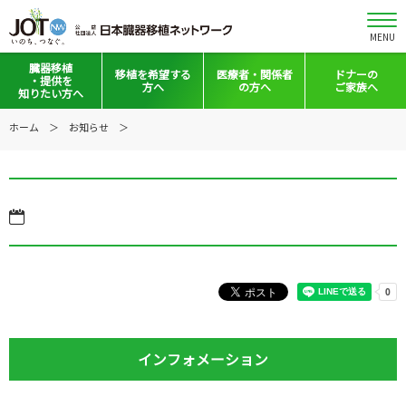
MENU
臓器移植
移植を
希望する
医療者・
関係者
ドナーの
・提供を
方へ
の方へ
ご家族へ
知りたい方へ
移植と提供とは
移植希望登録をお考えの方へ
医療者向けお知らせ
ホーム
お知らせ
意思表示の方法
移植希望登録されている方へ
移植施設の皆さまへ
日本の移植事情
会員の皆さまへ
手記・映像ライブラリー
法令集&マニュアル
普及啓発グッズ
映像ギャラリー
全国の関連施設
全国の関連施設
全国のイベント・活動情報
コーディネーター向けログイン
インフォメーション
Green Ribbon Campaign