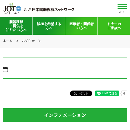
MENU
臓器移植
移植を
希望する
医療者・
関係者
ドナーの
・提供を
方へ
の方へ
ご家族へ
知りたい方へ
移植と提供とは
移植希望登録をお考えの方へ
医療者向けお知らせ
ホーム
お知らせ
意思表示の方法
移植希望登録されている方へ
移植施設の皆さまへ
日本の移植事情
会員の皆さまへ
手記・映像ライブラリー
法令集&マニュアル
普及啓発グッズ
映像ギャラリー
全国の関連施設
全国の関連施設
全国のイベント・活動情報
コーディネーター向けログイン
インフォメーション
Green Ribbon Campaign