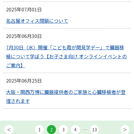
2025年07月01日
名古屋オフィス閉鎖について
2025年06月30日
7月30日（水）開催「こども霞が関見学デー」で臓器移
植について学ぼう【お子さま向け オンラインイベントの
ご案内】
2025年06月25日
大阪・関西万博に臓器提供者のご家族と心臓移植者が登
壇されます
1
2
3
4
…
13