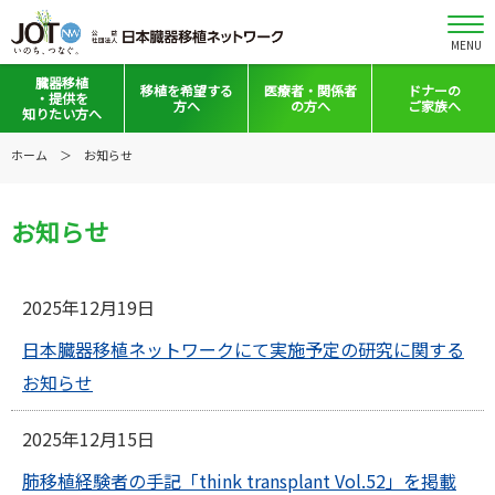
MENU
臓器移植
移植を
希望する
医療者・
関係者
ドナーの
・提供を
方へ
の方へ
ご家族へ
知りたい方へ
移植と提供とは
移植希望登録をお考えの方へ
医療者向けお知らせ
ホーム
お知らせ
意思表示の方法
移植希望登録されている方へ
移植施設の皆さまへ
お知らせ
日本の移植事情
会員の皆さまへ
手記・映像ライブラリー
法令集&マニュアル
2025年12月19日
普及啓発グッズ
映像ギャラリー
日本臓器移植ネットワークにて実施予定の研究に関する
全国の関連施設
全国の関連施設
お知らせ
全国のイベント・活動情報
コーディネーター向けログイン
2025年12月15日
Green Ribbon Campaign
肺移植経験者の手記「think transplant Vol.52」を掲載