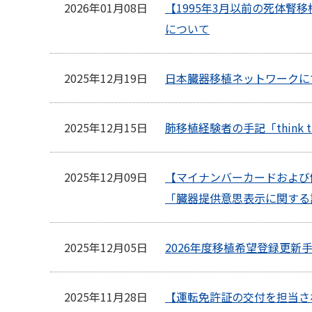
普及啓発グッズ
2026年01月08日
【1995年3月以前の死体
について
全国の関連施設
全国のイベント・活動情報
2025年12月19日
日本臓器移植ネットワークに
Green Ribbon Campaign
2025年12月15日
肺移植経験者の手記「think tr
2025年12月09日
【マイナンバーカードおよび
「臓器提供意思表示に関する
2025年12月05日
2026年度移植希望登録更新
2025年11月28日
【運転免許証の交付を担当さ