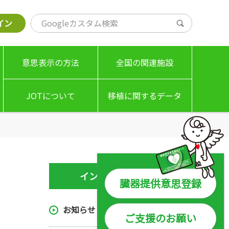
イン
意思表示の方法
全国の関連施設
JOTについて
移植に関するデータ
基本理念
移植希望登録者数
理事長挨拶
臓器提供数 / 移植数
インフォメーション
JOTの事業案内
脳死での臓器提供
臓器提供意思登録
組織図 / 名簿
移植施設の実績等
お知らせ
ご支援のお願い