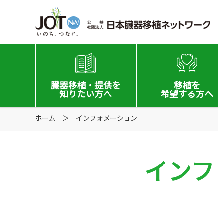
臓器移植
・提供を
移植を
知りたい方へ
希望する
方へ
ホーム
移植と提供とは
インフォメーション
移植希望登録をお考
意思表示の方法
移植希望登録されて
インフ
日本の移植事情
手記・映像ライブラリー