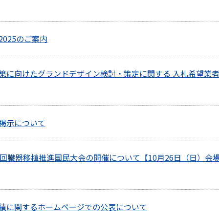
2025のご案内
構築に向けたグランドデザイン検討・策定に関する 入札希望業
掲示について
6回臓器移植推進国民大会の開催について【10月26日（日）会
績に関するホームページでの公表について