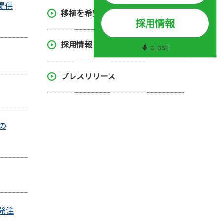
社団沿革
ニュースレター
提供
移植を希望する方へ
採用情報
業務・財務に関する資料
臓器提供・移植データブック201
採用情報
CLOSE
所在地
世論調査
プレスリリース
の
発注