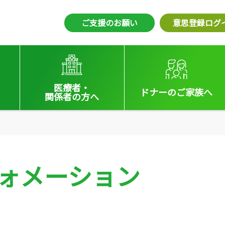
ご支援のお願い
意思登録ログ
医療者・
ドナーの
ご家族へ
関係者
の方へ
えの方へ
医療者向けお知らせ
いる方へ
移植施設の皆さまへ
ォメーション
会員の皆さまへ
法令集&マニュアル