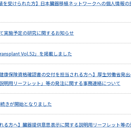
映像ギャラリー
腎移植を受けられた方】日本臓器移植ネットワークへの個人情報の
全国の関連施設
コーディネーター向けログイン
て実施予定の研究に関するお知らせ
ansplant Vol.52」を掲載しました
健康保険資格確認書の交付を担当される方へ】厚生労働省発出
説明用リーフレット」等の発注に関する事務連絡について
手続きが開始となりました
れる方へ】臓器提供意思表示に関する説明用リーフレット等の