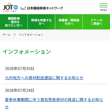
MENU
臓器移植
移植を
希望する
医療者・
関係者
ドナーの
・提供を
方へ
の方へ
ご家族へ
知りたい方へ
移植と提供とは
移植希望登録をお考えの方へ
医療者向けお知らせ
ホーム
インフォメーション
意思表示の方法
移植希望登録されている方へ
移植施設の皆さまへ
インフォメーション
日本の移植事情
会員の皆さまへ
手記・映像ライブラリー
法令集&マニュアル
2026年07月30日
普及啓発グッズ
映像ギャラリー
九州地方への資材配送遅延に関するお知らせ
全国の関連施設
全国の関連施設
2026年07月24日
全国のイベント・活動情報
コーディネーター向けログイン
夏季休業期間に伴う普及啓発資材の発送に関するお知ら
Green Ribbon Campaign
せ