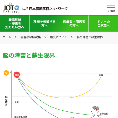
MENU
臓器移植
移植を
希望する
医療者・
関係者
ドナーの
・提供を
方へ
の方へ
ご家族へ
知りたい方へ
移植と提供とは
移植希望登録をお考えの方へ
医療者向けお知らせ
ホーム
臓器移植解説集
脳死について
脳の障害と蘇生限界
意思表示の方法
移植希望登録されている方へ
移植施設の皆さまへ
脳の障害と蘇生限界
日本の移植事情
会員の皆さまへ
手記・映像ライブラリー
法令集&マニュアル
普及啓発グッズ
映像ギャラリー
全国の関連施設
全国の関連施設
全国のイベント・活動情報
コーディネーター向けログイン
Green Ribbon Campaign