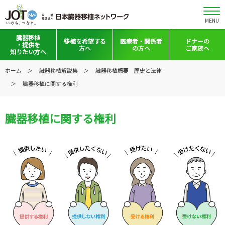
MENU
臓器移植
移植を
希望する
医療者・
関係者
ドナーの
・提供を
方へ
の方へ
ご家族へ
知りたい方へ
移植と提供とは
移植希望登録をお考えの方へ
医療者向けお知らせ
ホーム
臓器移植解説集
臓器移植概要 歴史と法律
臓器移植に関する権利
意思表示の方法
移植希望登録されている方へ
移植施設の皆さまへ
日本の移植事情
会員の皆さまへ
臓器移植に関する権利
手記・映像ライブラリー
法令集&マニュアル
普及啓発グッズ
映像ギャラリー
全国の関連施設
全国の関連施設
全国のイベント・活動情報
コーディネーター向けログイン
Green Ribbon Campaign